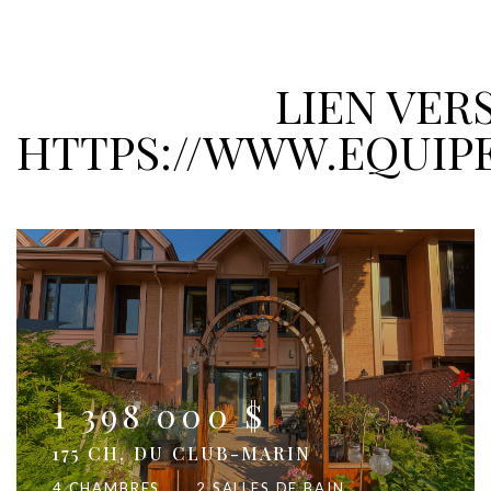
LIEN VER
HTTPS://WWW.EQUIP
1 398 000 $
175 CH. DU CLUB-MARIN
4 CHAMBRES
2 SALLES DE BAIN