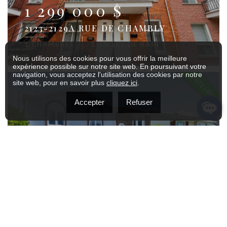
1 299 000 $
2123-2129A RUE DE CHAMBLY
1 CHAMBRES
1 SALLES DE BAIN
Nous utilisons des cookies pour vous offrir la meilleure
expérience possible sur notre site web. En poursuivant votre
navigation, vous acceptez l'utilisation des cookies par notre
VISITE LIBRE
site web, pour en savoir plus
cliquez ici
.
Accepter
Refuser
539 000 $
3125 RUE SICOTTE
4 CHAMBRES
2 SALLES DE BAIN