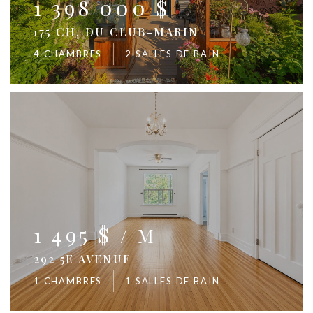
1 398 000 $
175 CH. DU CLUB-MARIN
4 CHAMBRES
2 SALLES DE BAIN
1 495 $
/ M
292 5E AVENUE
1 CHAMBRES
1 SALLES DE BAIN