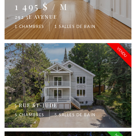
1 495 $
/ M
292 5E AVENUE
1 CHAMBRES
1 SALLES DE BAIN
VENDU
5 RUE ST-JUDE
5 CHAMBRES
5 SALLES DE BAIN