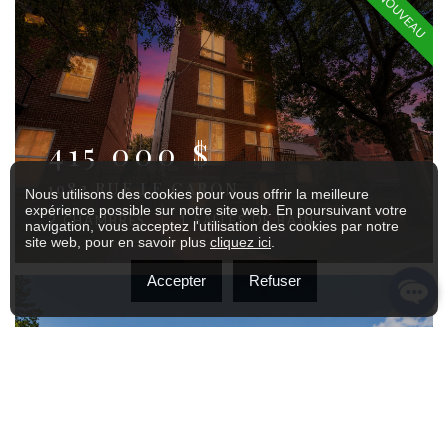
NOUVEAU
415 000 $
1982 RUE LE CARON
Nous utilisons des cookies pour vous offrir la meilleure
expérience possible sur notre site web. En poursuivant votre
2 CHAMBRES
1 SALLES DE BAIN
navigation, vous acceptez l'utilisation des cookies par notre
site web, pour en savoir plus
cliquez ici
.
Accepter
Refuser
599 000 $