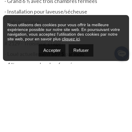
- Grand 6 ½ avec trois chambres fermées
- Installation pour laveuse/sécheuse
- Balcon arrière
Nous utilisons des cookies pour vous offrir la meilleure
expérience possible sur notre site web. En poursuivant votre
navigation, vous acceptez l'utilisation des cookies par notre
site web, pour en savoir plus
cliquez ici
.
# 2129 - Troisième étage :
Accepter
Refuser
- Loué actuellement 869 $ par mois
- 4 ½ avec une chambre fermée
- Installation pour laveuse/sécheuse
- Accès aux balcons avant et arrière
** 2129A - Troisième étage :
- Loué actuellement 1063 $ par mois
- 4 ½ avec une chambre fermée